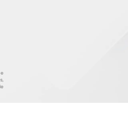
 e
s,
de