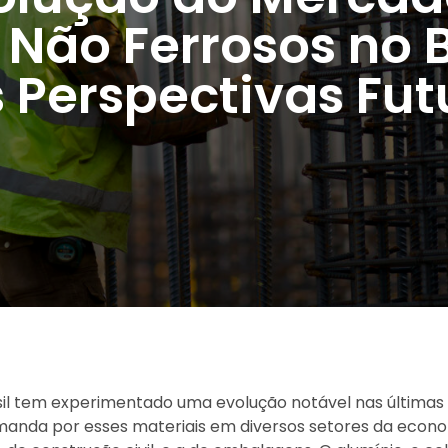
 Não Ferrosos no B
 Perspectivas Fut
il tem experimentado uma evolução notável nas últimas
manda por esses materiais em diversos setores da econo