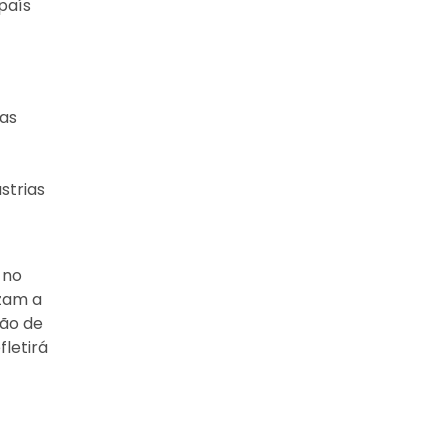
país
das
strias
 no
izam a
ção de
fletirá