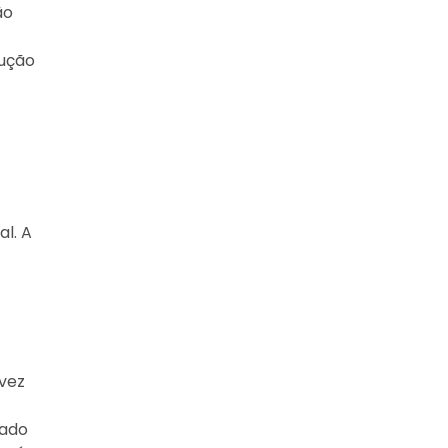
ão
dução
l. A
 vez
cado