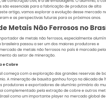
 de construção civil, e a de embalagens. O alumínio, o co
os são essenciais para a fabricação de produtos de alta
Neste artigo, vamos explorar a evolução desse mercado n
daram e as perspectivas futuras para os próximos anos.
de Metais Não Ferrosos no Bras
 importador de metais não ferrosos, especialmente alumín
a brasileira passou a ser um dos maiores produtores e
o mercado de metais não ferrosos no país é marcada pela
cimento do setor de mineração.
a e Cobre
sil começa com a exploração das grandes reservas de ba
ínio. A mineração de bauxita ganhou força na década de 1
es produtores e exportadores de alumínio primário do mu
 foi complementado pela extração de cobre e outros met
o Brasil como um importante player no mercado global de