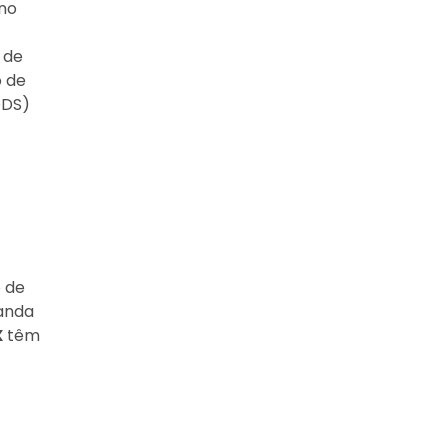
ono
 de
o de
ODS)
o de
manda
X
têm