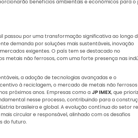
orcionarão benefícios ambientais e econômicos para o 
l passou por uma transformação significativa ao longo 
ente demanda por soluções mais sustentáveis, inovação
 mercados exigentes. O país tem se destacado no
os metais não ferrosos, com uma forte presença nas indú
táveis, a adoção de tecnologias avançadas e o
incentivo à reciclagem, o mercado de metais não ferrosos
r nos próximos anos. Empresas como a
JP IMEX
, que prior
ndamental nesse processo, contribuindo para a constru
stria brasileira e global. A evolução contínua do setor re
ais circular e responsável, alinhado com os desafios
 do futuro.