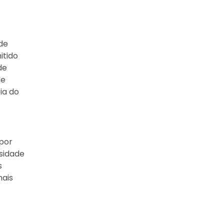
de
itido
de
de
ia do
por
ssidade
s
mais