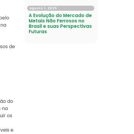
agosto 1, 2025
A Evolução do Mercado de
pelo
Metais Não Ferrosos no
 na
Brasil e suas Perspectivas
Futuras
sos de
ção do
s na
uir os
veis e