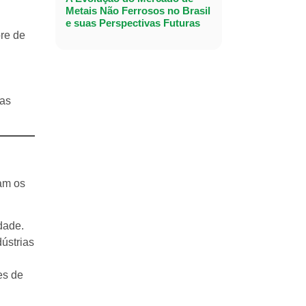
Metais Não Ferrosos no Brasil
e suas Perspectivas Futuras
re de
das
nam os
dade.
ústrias
es de