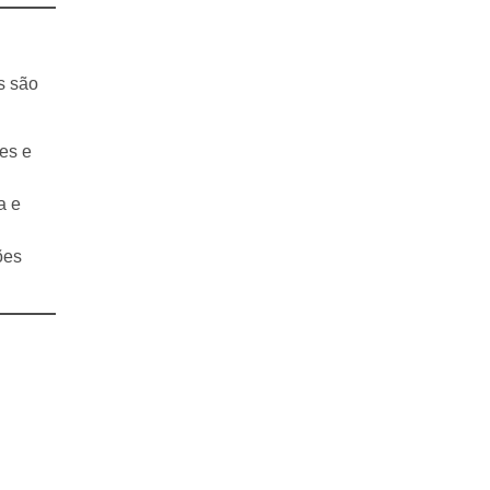
s são
es e
a e
ões