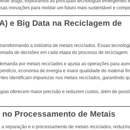
Neste artigo, exploramos as principais tecnologias emergentes
sas inovações para moldar um futuro mais sustentável e compet
 (IA) e Big Data na Reciclagem de
transformando a indústria de metais reciclados. Essas tecnolog
tomada de decisões em cada etapa do processo de reciclagem.
demanda por metais reciclados e ajusta as operações para aum
erdício, economia de energia e maior qualidade do material fin
ntes identificam impurezas nos metais reciclados, garantindo q
ogias oferecem maior precisão e reduzem custos, além de possibi
a no Processamento de Metais
 a separação e o processamento de metais reciclados, reduzin